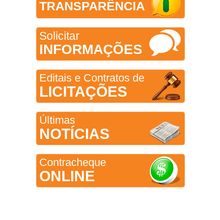
TRANSPARÊNCIA
Solicitar
INFORMAÇÕES
Editais e Contratos de
LICITAÇÕES
Últimas
NOTÍCIAS
Contracheque
ONLINE