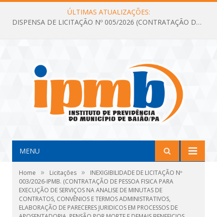
ÚLTIMAS ATUALIZAÇÕES:
DISPENSA DE LICITAÇÃO Nº 005/2026 (CONTRATAÇÃO DE SERVIÇOS TÉCNICOS DE CONSULTORIA E ASSESSORIA EM LICITAÇÃO COM ANÁLISE E ACOMPANHAMENTO DE PROCESSOS LICITATÓRIOS PARA ATENDER AS NECESSIDADES DO INSTITUTO DE PREVIDÊNCIA DO MUNICÍPIO DE BAIÃO – IPMB)
MENU
»
»
Home
Licitações
INEXIGIBILIDADE DE LICITAÇÃO Nº
003/2026-IPMB. (CONTRATAÇÃO DE PESSOA FISICA PARA
EXECUÇÃO DE SERVIÇOS NA ANALISE DE MINUTAS DE
CONTRATOS, CONVÊNIOS E TERMOS ADMINISTRATIVOS,
ELABORAÇÃO DE PARECERES JURIDICOS EM PROCESSOS DE
APOSENTADORIA, PENSÃO POR MORTE E DEMAIS BENEFICIOS