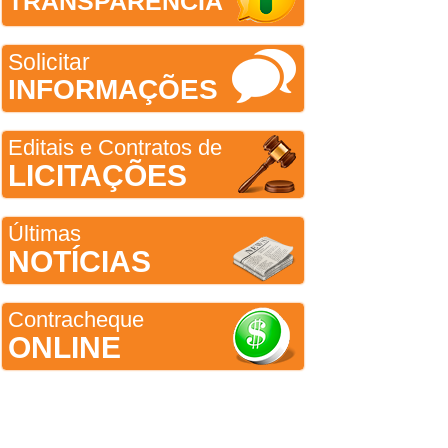
TRANSPARÊNCIA
Solicitar
INFORMAÇÕES
Editais e Contratos de
LICITAÇÕES
Últimas
NOTÍCIAS
Contracheque
ONLINE