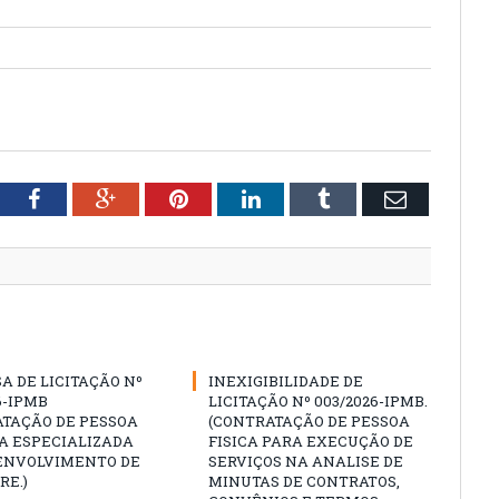
tter
Facebook
Google+
Pinterest
LinkedIn
Tumblr
Email
A DE LICITAÇÃO Nº
INEXIGIBILIDADE DE
6-IPMB
LICITAÇÃO Nº 003/2026-IPMB.
ATAÇÃO DE PESSOA
(CONTRATAÇÃO DE PESSOA
A ESPECIALIZADA
FISICA PARA EXECUÇÃO DE
ENVOLVIMENTO DE
SERVIÇOS NA ANALISE DE
RE.)
MINUTAS DE CONTRATOS,