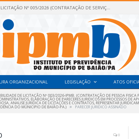
DISPENSA DE LICITAÇÃO Nº 005/2026 (CONTRATAÇÃO DE SERVIÇOS TÉCNICOS DE CONSULTORIA E ASSESSORIA EM LICITAÇÃO COM ANÁLISE E ACOMPANHAMENTO DE PROCESSOS LICITATÓRIOS PARA ATENDER AS NECESSIDADES DO INSTITUTO DE PREVIDÊNCIA DO MUNICÍPIO DE BAIÃO – IPMB)
URA ORGANIZACIONAL
LEGISLAÇÃO
ATOS OFICI
IBILIDADE DE LICITAÇÃO Nº 003/2026-IPMB. (CONTRATAÇÃO DE PESSOA FISICA
MINISTRATIVOS, ELABORAÇÃO DE PARECERES JURIDICOS EM PROCESSOS DE A
OSA, ANALISE JURIDICA DE LICITAÇÕES E CONTRATOS, REPRESENTAR JURIDIC
»
IDÊNCIA DO MUNICIPIO DE BAIÃO-PA.)
PARECER JURIDICO ASSINADO
O
0