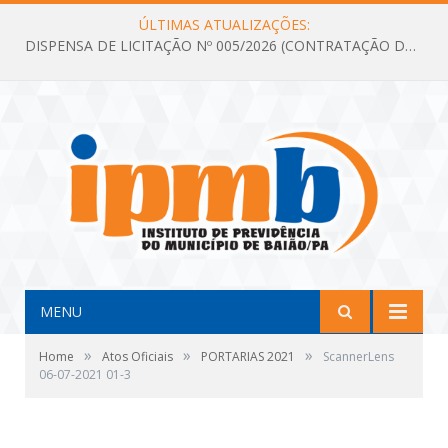
ÚLTIMAS ATUALIZAÇÕES:
DISPENSA DE LICITAÇÃO Nº 005/2026 (CONTRATAÇÃO DE SERVIÇOS TÉCNICOS DE CONSULTORIA E ASSESSORIA EM LICITAÇÃO COM ANÁLISE E ACOMPANHAMENTO DE PROCESSOS LICITATÓRIOS PARA ATENDER AS NECESSIDADES DO INSTITUTO DE PREVIDÊNCIA DO MUNICÍPIO DE BAIÃO – IPMB)
MENU
»
»
»
Home
Atos Oficiais
PORTARIAS 2021
ScannerLens
06-07-2021 01-3