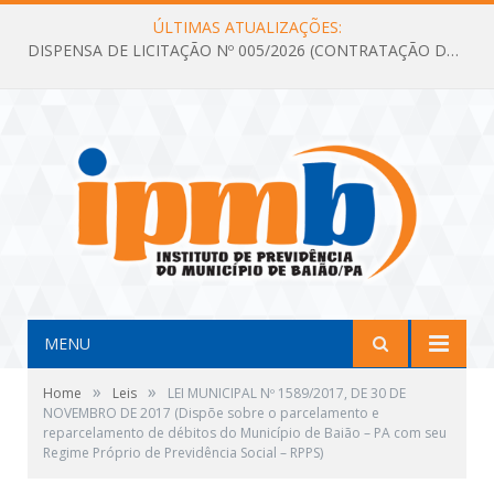
ÚLTIMAS ATUALIZAÇÕES:
DISPENSA DE LICITAÇÃO Nº 005/2026 (CONTRATAÇÃO DE SERVIÇOS TÉCNICOS DE CONSULTORIA E ASSESSORIA EM LICITAÇÃO COM ANÁLISE E ACOMPANHAMENTO DE PROCESSOS LICITATÓRIOS PARA ATENDER AS NECESSIDADES DO INSTITUTO DE PREVIDÊNCIA DO MUNICÍPIO DE BAIÃO – IPMB)
MENU
»
»
Home
Leis
LEI MUNICIPAL Nº 1589/2017, DE 30 DE
NOVEMBRO DE 2017 (Dispõe sobre o parcelamento e
reparcelamento de débitos do Município de Baião – PA com seu
Regime Próprio de Previdência Social – RPPS)