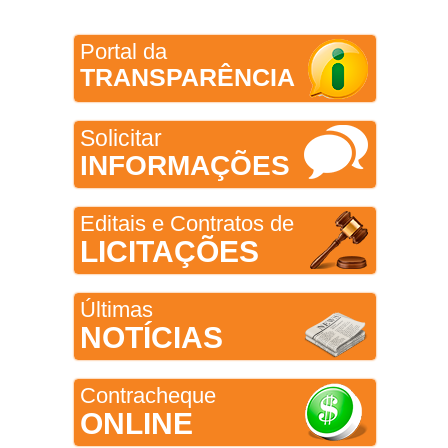
Portal da
TRANSPARÊNCIA
Solicitar
INFORMAÇÕES
Editais e Contratos de
LICITAÇÕES
Últimas
NOTÍCIAS
Contracheque
ONLINE