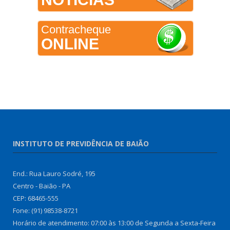
Contracheque
ONLINE
INSTITUTO DE PREVIDÊNCIA DE BAIÃO
End.: Rua Lauro Sodré, 195
Centro - Baião - PA
CEP: 68465-555
Fone: (91) 98538-8721
Horário de atendimento: 07:00 às 13:00 de Segunda a Sexta-Feira