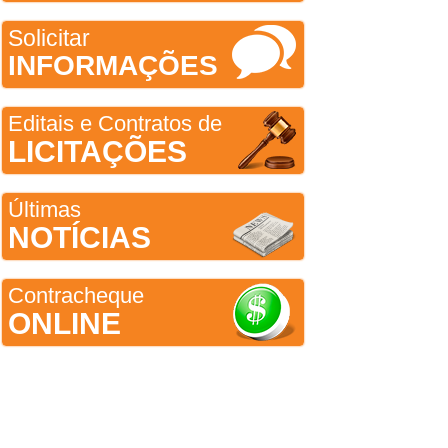
Solicitar
INFORMAÇÕES
Editais e Contratos de
LICITAÇÕES
Últimas
NOTÍCIAS
Contracheque
ONLINE