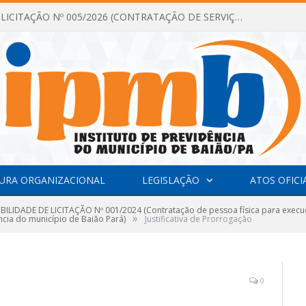
DISPENSA DE LICITAÇÃO Nº 005/2026 (CONTRATAÇÃO DE SERVIÇOS TÉCNICOS DE CONSULTORIA E ASSESSORIA EM LICITAÇÃO COM ANÁLISE E ACOMPANHAMENTO DE PROCESSOS LICITATÓRIOS PARA ATENDER AS NECESSIDADES DO INSTITUTO DE PREVIDÊNCIA DO MUNICÍPIO DE BAIÃO – IPMB)
URA ORGANIZACIONAL
LEGISLAÇÃO
ATOS OFICI
IBILIDADE DE LICITAÇÃO Nº 001/2024 (Contratação de pessoa física para execu
»
ência do município de Baião Pará)
Justificativa de Prorrogação
0