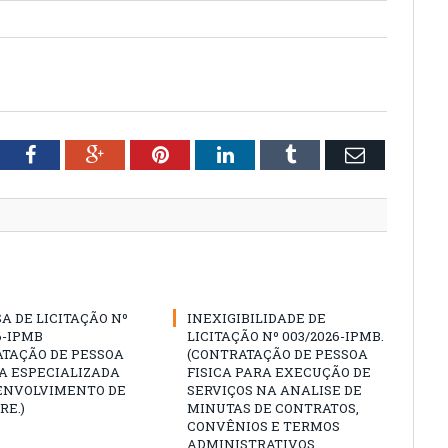
tter
Facebook
Google+
Pinterest
LinkedIn
Tumblr
Email
A DE LICITAÇÃO Nº
INEXIGIBILIDADE DE
6-IPMB
LICITAÇÃO Nº 003/2026-IPMB.
ATAÇÃO DE PESSOA
(CONTRATAÇÃO DE PESSOA
A ESPECIALIZADA
FISICA PARA EXECUÇÃO DE
ENVOLVIMENTO DE
SERVIÇOS NA ANALISE DE
RE.)
MINUTAS DE CONTRATOS,
CONVÊNIOS E TERMOS
ADMINISTRATIVOS,