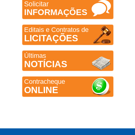
Solicitar
INFORMAÇÕES
Editais e Contratos de
LICITAÇÕES
Últimas
NOTÍCIAS
Contracheque
ONLINE