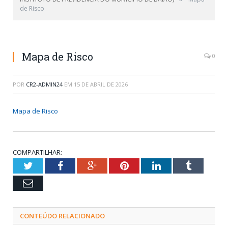
de Risco
Mapa de Risco
0
POR
CR2-ADMIN24
EM
15 DE ABRIL DE 2026
Mapa de Risco
COMPARTILHAR:
Twitter
Facebook
Google+
Pinterest
LinkedIn
Tumblr
Email
CONTEÚDO RELACIONADO