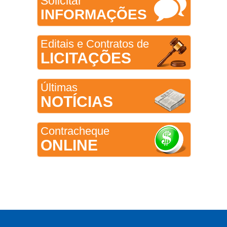
Solicitar
INFORMAÇÕES
Editais e Contratos de
LICITAÇÕES
Últimas
NOTÍCIAS
Contracheque
ONLINE