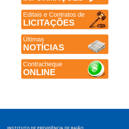
Editais e Contratos de
LICITAÇÕES
Últimas
NOTÍCIAS
Contracheque
ONLINE
INSTITUTO DE PREVIDÊNCIA DE BAIÃO