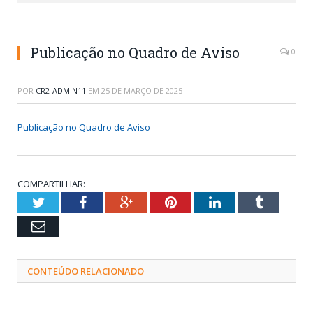
Publicação no Quadro de Aviso
0
POR
CR2-ADMIN11
EM
25 DE MARÇO DE 2025
Publicação no Quadro de Aviso
COMPARTILHAR:
Twitter
Facebook
Google+
Pinterest
LinkedIn
Tumblr
Email
CONTEÚDO RELACIONADO