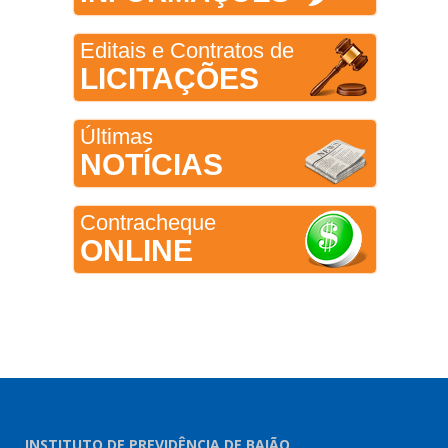
Editais e Contratos de
LICITAÇÕES
Últimas
NOTÍCIAS
Contracheque
ONLINE
INSTITUTO DE PREVIDÊNCIA DE BAIÃO