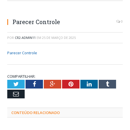
Parecer Controle
0
POR
CR2-ADMIN11
EM
25 DE MARÇO DE 2025
Parecer Controle
COMPARTILHAR:
Twitter
Facebook
Google+
Pinterest
LinkedIn
Tumblr
Email
CONTEÚDO RELACIONADO