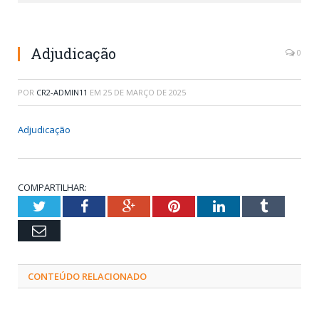
Adjudicação
0
POR
CR2-ADMIN11
EM
25 DE MARÇO DE 2025
Adjudicação
COMPARTILHAR:
Twitter
Facebook
Google+
Pinterest
LinkedIn
Tumblr
Email
CONTEÚDO RELACIONADO