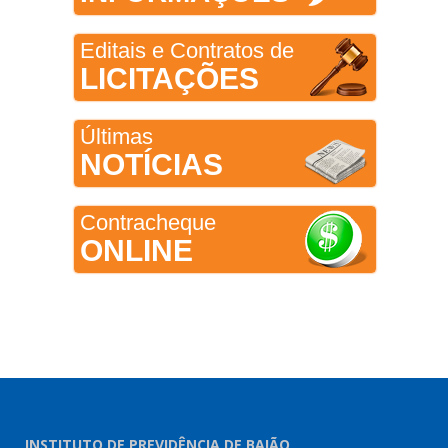
Editais e Contratos de
LICITAÇÕES
Últimas
NOTÍCIAS
Contracheque
ONLINE
INSTITUTO DE PREVIDÊNCIA DE BAIÃO