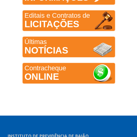
Editais e Contratos de
LICITAÇÕES
Últimas
NOTÍCIAS
Contracheque
ONLINE
INSTITUTO DE PREVIDÊNCIA DE BAIÃO