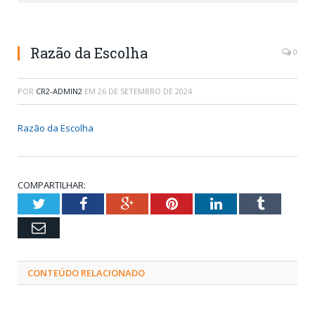
Razão da Escolha
0
POR
CR2-ADMIN2
EM
26 DE SETEMBRO DE 2024
Razão da Escolha
COMPARTILHAR:
Twitter
Facebook
Google+
Pinterest
LinkedIn
Tumblr
Email
CONTEÚDO RELACIONADO