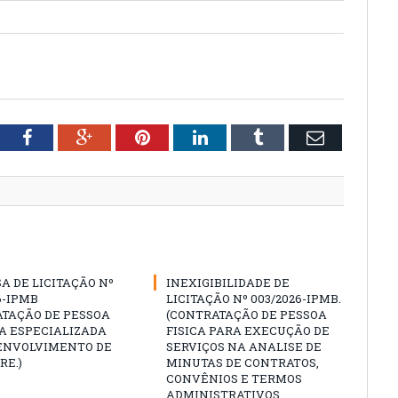
tter
Facebook
Google+
Pinterest
LinkedIn
Tumblr
Email
A DE LICITAÇÃO Nº
INEXIGIBILIDADE DE
6-IPMB
LICITAÇÃO Nº 003/2026-IPMB.
ATAÇÃO DE PESSOA
(CONTRATAÇÃO DE PESSOA
A ESPECIALIZADA
FISICA PARA EXECUÇÃO DE
ENVOLVIMENTO DE
SERVIÇOS NA ANALISE DE
RE.)
MINUTAS DE CONTRATOS,
CONVÊNIOS E TERMOS
ADMINISTRATIVOS,