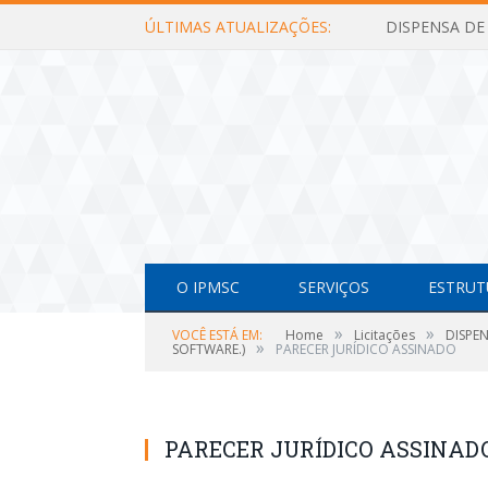
ÚLTIMAS ATUALIZAÇÕES:
O IPMSC
SERVIÇOS
ESTRUT
»
»
VOCÊ ESTÁ EM:
Home
Licitações
DISPE
»
SOFTWARE.)
PARECER JURÍDICO ASSINADO
PARECER JURÍDICO ASSINAD