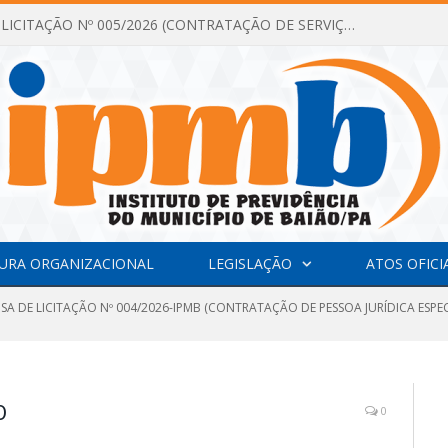
DISPENSA DE LICITAÇÃO Nº 005/2026 (CONTRATAÇÃO DE SERVIÇOS TÉCNICOS DE CONSULTORIA E ASSESSORIA EM LICITAÇÃO COM ANÁLISE E ACOMPANHAMENTO DE PROCESSOS LICITATÓRIOS PARA ATENDER AS NECESSIDADES DO INSTITUTO DE PREVIDÊNCIA DO MUNICÍPIO DE BAIÃO – IPMB)
URA ORGANIZACIONAL
LEGISLAÇÃO
ATOS OFICI
NSA DE LICITAÇÃO Nº 004/2026-IPMB (CONTRATAÇÃO DE PESSOA JURÍDICA ESP
O
0