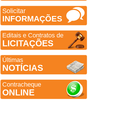
Solicitar
INFORMAÇÕES
Editais e Contratos de
LICITAÇÕES
Últimas
NOTÍCIAS
Contracheque
ONLINE