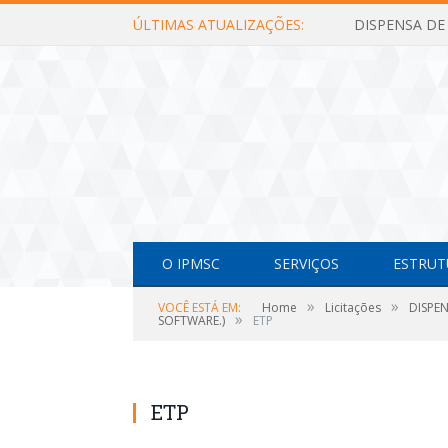
ÚLTIMAS ATUALIZAÇÕES:
O IPMSC
SERVIÇOS
ESTRUT
»
»
VOCÊ ESTÁ EM:
Home
Licitações
DISPE
»
SOFTWARE.)
ETP
ETP