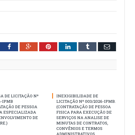
tter
Facebook
Google+
Pinterest
LinkedIn
Tumblr
Email
A DE LICITAÇÃO Nº
INEXIGIBILIDADE DE
6-IPMB
LICITAÇÃO Nº 003/2026-IPMB.
ATAÇÃO DE PESSOA
(CONTRATAÇÃO DE PESSOA
A ESPECIALIZADA
FISICA PARA EXECUÇÃO DE
ENVOLVIMENTO DE
SERVIÇOS NA ANALISE DE
RE.)
MINUTAS DE CONTRATOS,
CONVÊNIOS E TERMOS
ADMINISTRATIVOS,