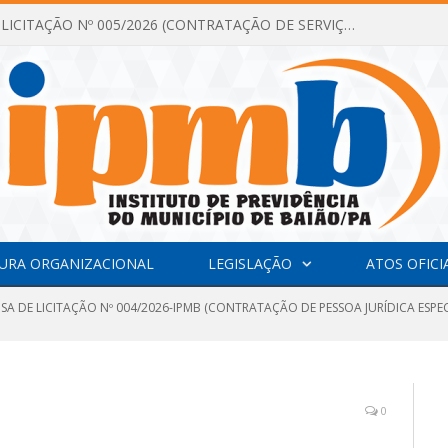
DISPENSA DE LICITAÇÃO Nº 005/2026 (CONTRATAÇÃO DE SERVIÇOS TÉCNICOS DE CONSULTORIA E ASSESSORIA EM LICITAÇÃO COM ANÁLISE E ACOMPANHAMENTO DE PROCESSOS LICITATÓRIOS PARA ATENDER AS NECESSIDADES DO INSTITUTO DE PREVIDÊNCIA DO MUNICÍPIO DE BAIÃO – IPMB)
URA ORGANIZACIONAL
LEGISLAÇÃO
ATOS OFICI
NSA DE LICITAÇÃO Nº 004/2026-IPMB (CONTRATAÇÃO DE PESSOA JURÍDICA ESP
0