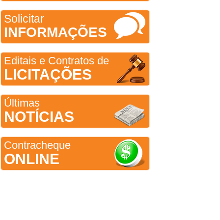
Solicitar
INFORMAÇÕES
Editais e Contratos de
LICITAÇÕES
Últimas
NOTÍCIAS
Contracheque
ONLINE