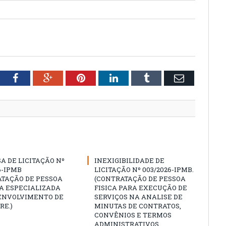
tter
Facebook
Google+
Pinterest
LinkedIn
Tumblr
Email
A DE LICITAÇÃO Nº
INEXIGIBILIDADE DE
6-IPMB
LICITAÇÃO Nº 003/2026-IPMB.
ATAÇÃO DE PESSOA
(CONTRATAÇÃO DE PESSOA
A ESPECIALIZADA
FISICA PARA EXECUÇÃO DE
ENVOLVIMENTO DE
SERVIÇOS NA ANALISE DE
RE.)
MINUTAS DE CONTRATOS,
CONVÊNIOS E TERMOS
ADMINISTRATIVOS,