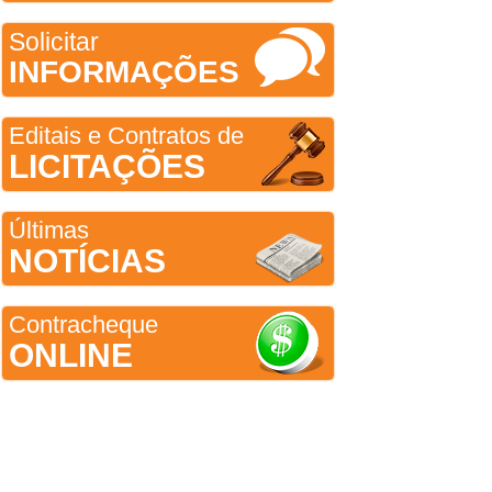
Solicitar
INFORMAÇÕES
Editais e Contratos de
LICITAÇÕES
Últimas
NOTÍCIAS
Contracheque
ONLINE