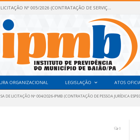
DISPENSA DE LICITAÇÃO Nº 005/2026 (CONTRATAÇÃO DE SERVIÇOS TÉCNICOS DE CONSULTORIA E ASSESSORIA EM LICITAÇÃO COM ANÁLISE E ACOMPANHAMENTO DE PROCESSOS LICITATÓRIOS PARA ATENDER AS NECESSIDADES DO INSTITUTO DE PREVIDÊNCIA DO MUNICÍPIO DE BAIÃO – IPMB)
URA ORGANIZACIONAL
LEGISLAÇÃO
ATOS OFICI
NSA DE LICITAÇÃO Nº 004/2026-IPMB (CONTRATAÇÃO DE PESSOA JURÍDICA ESP
0