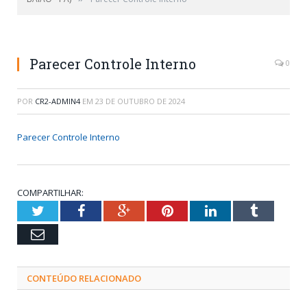
Parecer Controle Interno
0
POR
CR2-ADMIN4
EM
23 DE OUTUBRO DE 2024
Parecer Controle Interno
COMPARTILHAR:
Twitter
Facebook
Google+
Pinterest
LinkedIn
Tumblr
Email
CONTEÚDO RELACIONADO