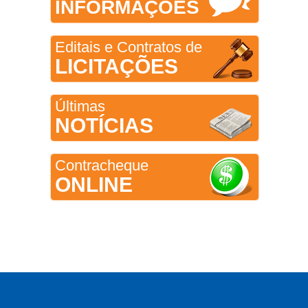
INFORMAÇÕES
Editais e Contratos de
LICITAÇÕES
Últimas
NOTÍCIAS
Contracheque
ONLINE