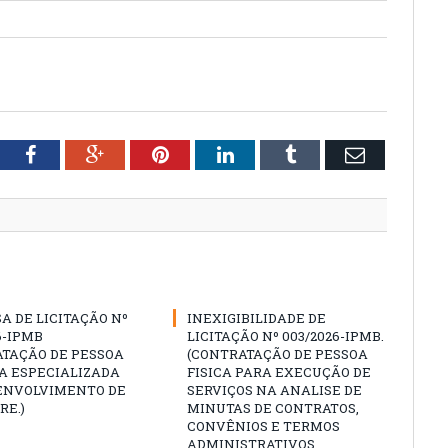
tter
Facebook
Google+
Pinterest
LinkedIn
Tumblr
Email
A DE LICITAÇÃO Nº
INEXIGIBILIDADE DE
6-IPMB
LICITAÇÃO Nº 003/2026-IPMB.
ATAÇÃO DE PESSOA
(CONTRATAÇÃO DE PESSOA
A ESPECIALIZADA
FISICA PARA EXECUÇÃO DE
ENVOLVIMENTO DE
SERVIÇOS NA ANALISE DE
RE.)
MINUTAS DE CONTRATOS,
CONVÊNIOS E TERMOS
ADMINISTRATIVOS,