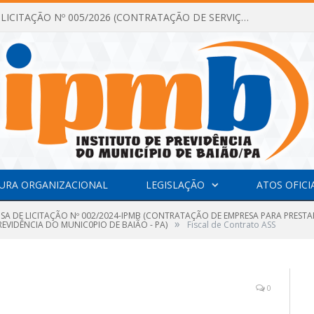
DISPENSA DE LICITAÇÃO Nº 005/2026 (CONTRATAÇÃO DE SERVIÇOS TÉCNICOS DE CONSULTORIA E ASSESSORIA EM LICITAÇÃO COM ANÁLISE E ACOMPANHAMENTO DE PROCESSOS LICITATÓRIOS PARA ATENDER AS NECESSIDADES DO INSTITUTO DE PREVIDÊNCIA DO MUNICÍPIO DE BAIÃO – IPMB)
URA ORGANIZACIONAL
LEGISLAÇÃO
ATOS OFICI
NSA DE LICITAÇÃO Nº 002/2024-IPMB (CONTRATAÇÃO DE EMPRESA PARA PRESTA
»
EVIDÊNCIA DO MUNIC0PIO DE BAIÃO - PA)
Fiscal de Contrato ASS
0