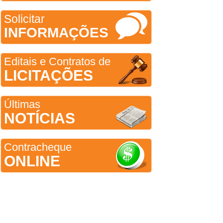
Solicitar
INFORMAÇÕES
Editais e Contratos de
LICITAÇÕES
Últimas
NOTÍCIAS
Contracheque
ONLINE