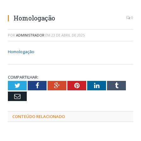
Homologação
0
POR
ADMINISTRADOR
EM
23 DE ABRIL DE 2025
Homologação
COMPARTILHAR:
Twitter
Facebook
Google+
Pinterest
LinkedIn
Tumblr
Email
CONTEÚDO RELACIONADO