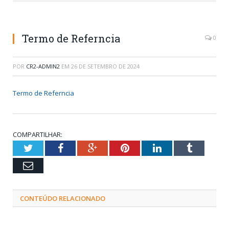
Termo de Referncia
0
POR
CR2-ADMIN2
EM
26 DE SETEMBRO DE 2024
Termo de Referncia
COMPARTILHAR:
Twitter
Facebook
Google+
Pinterest
LinkedIn
Tumblr
Email
CONTEÚDO RELACIONADO