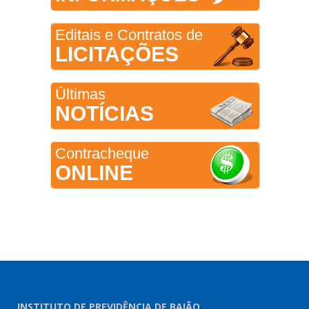
Editais e Contratos de
LICITAÇÕES
Últimas
NOTÍCIAS
Contracheque
ONLINE
INSTITUTO DE PREVIDÊNCIA DE BAIÃO