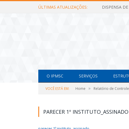
ÚLTIMAS ATUALIZAÇÕES:
O IPMSC
SERVIÇOS
ESTRUT
»
VOCÊ ESTÁ EM:
Home
Relatório de Controle
PARECER 1º INSTITUTO_ASSINADO
parecer 1º instituto_assinado