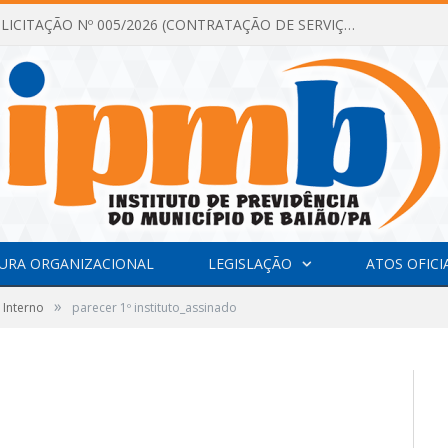
DISPENSA DE LICITAÇÃO Nº 005/2026 (CONTRATAÇÃO DE SERVIÇOS TÉCNICOS DE CONSULTORIA E ASSESSORIA EM LICITAÇÃO COM ANÁLISE E ACOMPANHAMENTO DE PROCESSOS LICITATÓRIOS PARA ATENDER AS NECESSIDADES DO INSTITUTO DE PREVIDÊNCIA DO MUNICÍPIO DE BAIÃO – IPMB)
URA ORGANIZACIONAL
LEGISLAÇÃO
ATOS OFICI
»
 Interno
parecer 1º instituto_assinado