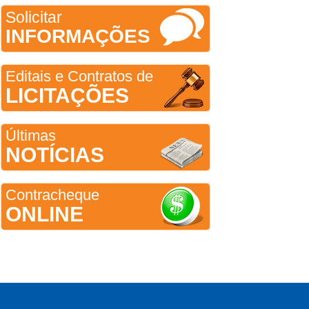
Solicitar
INFORMAÇÕES
Editais e Contratos de
LICITAÇÕES
Últimas
NOTÍCIAS
Contracheque
ONLINE