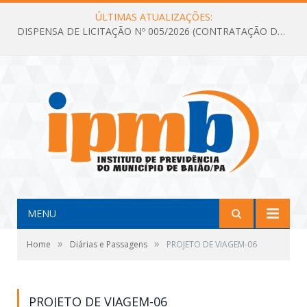
ÚLTIMAS ATUALIZAÇÕES:
DISPENSA DE LICITAÇÃO Nº 005/2026 (CONTRATAÇÃO DE SERVIÇOS TÉCNICOS DE CONSULTORIA E ASSESSORIA EM LICITAÇÃO COM ANÁLISE E ACOMPANHAMENTO DE PROCESSOS LICITATÓRIOS PARA ATENDER AS NECESSIDADES DO INSTITUTO DE PREVIDÊNCIA DO MUNICÍPIO DE BAIÃO – IPMB)
MENU
»
»
Home
Diárias e Passagens
PROJETO DE VIAGEM-06
PROJETO DE VIAGEM-06