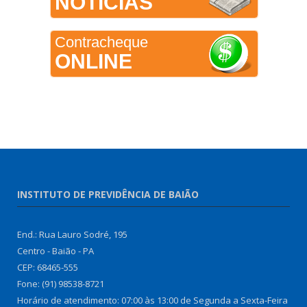
NOTÍCIAS
Contracheque
ONLINE
INSTITUTO DE PREVIDÊNCIA DE BAIÃO
End.: Rua Lauro Sodré, 195
Centro - Baião - PA
CEP: 68465-555
Fone: (91) 98538-8721
Horário de atendimento: 07:00 às 13:00 de Segunda a Sexta-Feira