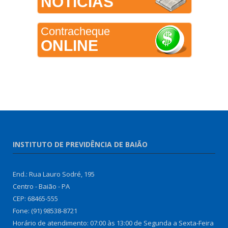
NOTÍCIAS
Contracheque
ONLINE
INSTITUTO DE PREVIDÊNCIA DE BAIÃO
End.: Rua Lauro Sodré, 195
Centro - Baião - PA
CEP: 68465-555
Fone: (91) 98538-8721
Horário de atendimento: 07:00 às 13:00 de Segunda a Sexta-Feira