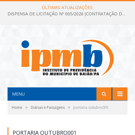
ÚLTIMAS ATUALIZAÇÕES:
DISPENSA DE LICITAÇÃO Nº 005/2026 (CONTRATAÇÃO DE SERVIÇOS TÉCNICOS DE CONSULTORIA E ASSESSORIA EM LICITAÇÃO COM ANÁLISE E ACOMPANHAMENTO DE PROCESSOS LICITATÓRIOS PARA ATENDER AS NECESSIDADES DO INSTITUTO DE PREVIDÊNCIA DO MUNICÍPIO DE BAIÃO – IPMB)
MENU
»
»
Home
Diárias e Passagens
portaria outubro001
PORTARIA OUTUBRO001