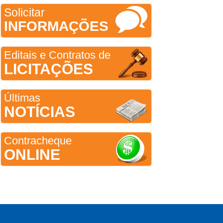
Solicitar
INFORMAÇÕES
Editais e Contratos de
LICITAÇÕES
Últimas
NOTÍCIAS
Contracheque
ONLINE