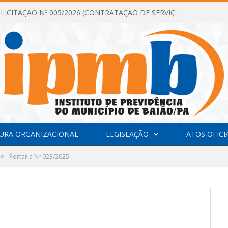
DISPENSA DE LICITAÇÃO Nº 005/2026 (CONTRATAÇÃO DE SERVIÇOS TÉCNICOS DE CONSULTORIA E ASSESSORIA EM LICITAÇÃO COM ANÁLISE E ACOMPANHAMENTO DE PROCESSOS LICITATÓRIOS PARA ATENDER AS NECESSIDADES DO INSTITUTO DE PREVIDÊNCIA DO MUNICÍPIO DE BAIÃO – IPMB)
URA ORGANIZACIONAL
LEGISLAÇÃO
ATOS OFICI
»
Portaria Nº 023/2025