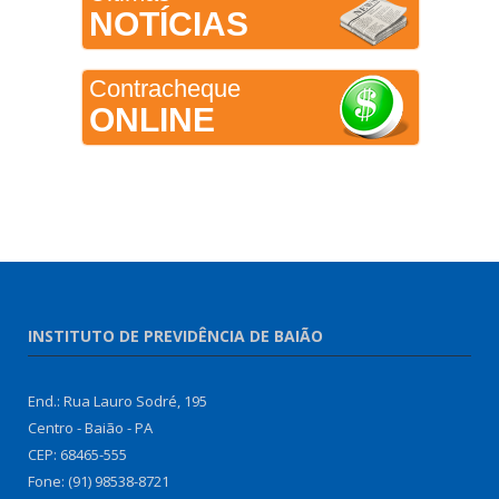
NOTÍCIAS
Contracheque
ONLINE
INSTITUTO DE PREVIDÊNCIA DE BAIÃO
End.: Rua Lauro Sodré, 195
Centro - Baião - PA
CEP: 68465-555
Fone: (91) 98538-8721