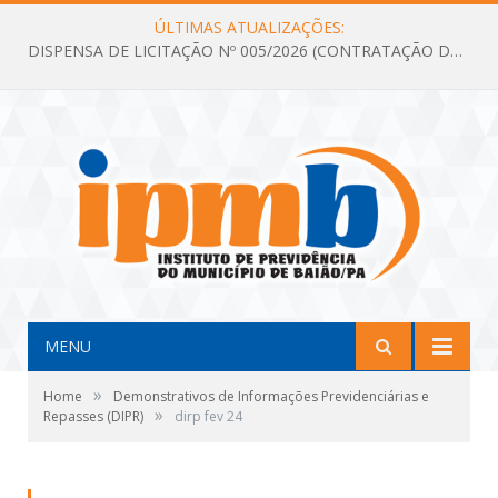
ÚLTIMAS ATUALIZAÇÕES:
DISPENSA DE LICITAÇÃO Nº 005/2026 (CONTRATAÇÃO DE SERVIÇOS TÉCNICOS DE CONSULTORIA E ASSESSORIA EM LICITAÇÃO COM ANÁLISE E ACOMPANHAMENTO DE PROCESSOS LICITATÓRIOS PARA ATENDER AS NECESSIDADES DO INSTITUTO DE PREVIDÊNCIA DO MUNICÍPIO DE BAIÃO – IPMB)
MENU
»
Home
Demonstrativos de Informações Previdenciárias e
»
Repasses (DIPR)
dirp fev 24