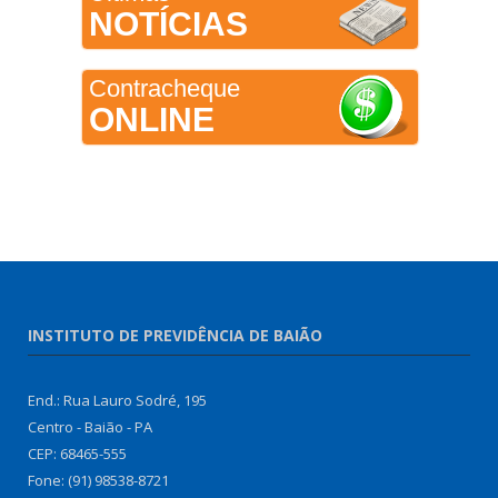
NOTÍCIAS
Contracheque
ONLINE
INSTITUTO DE PREVIDÊNCIA DE BAIÃO
End.: Rua Lauro Sodré, 195
Centro - Baião - PA
CEP: 68465-555
Fone: (91) 98538-8721