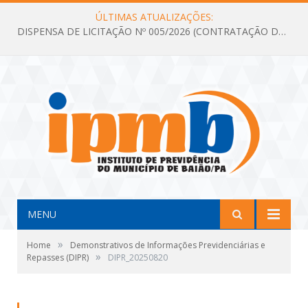
ÚLTIMAS ATUALIZAÇÕES:
DISPENSA DE LICITAÇÃO Nº 005/2026 (CONTRATAÇÃO DE SERVIÇOS TÉCNICOS DE CONSULTORIA E ASSESSORIA EM LICITAÇÃO COM ANÁLISE E ACOMPANHAMENTO DE PROCESSOS LICITATÓRIOS PARA ATENDER AS NECESSIDADES DO INSTITUTO DE PREVIDÊNCIA DO MUNICÍPIO DE BAIÃO – IPMB)
MENU
»
Home
Demonstrativos de Informações Previdenciárias e
»
Repasses (DIPR)
DIPR_20250820