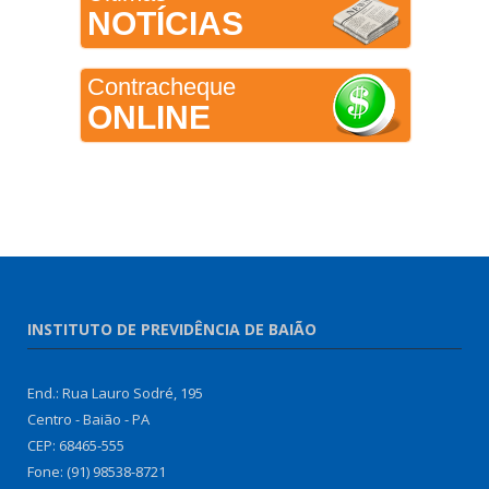
NOTÍCIAS
Contracheque
ONLINE
INSTITUTO DE PREVIDÊNCIA DE BAIÃO
End.: Rua Lauro Sodré, 195
Centro - Baião - PA
CEP: 68465-555
Fone: (91) 98538-8721