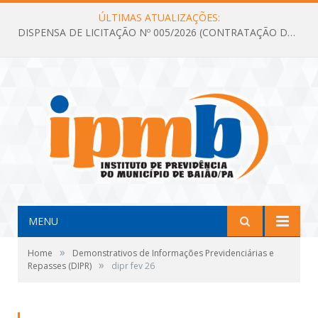
ÚLTIMAS ATUALIZAÇÕES:
DISPENSA DE LICITAÇÃO Nº 005/2026 (CONTRATAÇÃO DE SERVIÇOS TÉCNICOS DE CONSULTORIA E ASSESSORIA EM LICITAÇÃO COM ANÁLISE E ACOMPANHAMENTO DE PROCESSOS LICITATÓRIOS PARA ATENDER AS NECESSIDADES DO INSTITUTO DE PREVIDÊNCIA DO MUNICÍPIO DE BAIÃO – IPMB)
MENU
»
Home
Demonstrativos de Informações Previdenciárias e
»
Repasses (DIPR)
dipr fev 26