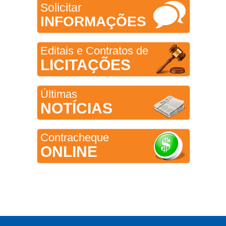
Solicitar
INFORMAÇÕES
Editais e Contratos de
LICITAÇÕES
Últimas
NOTÍCIAS
Contracheque
ONLINE