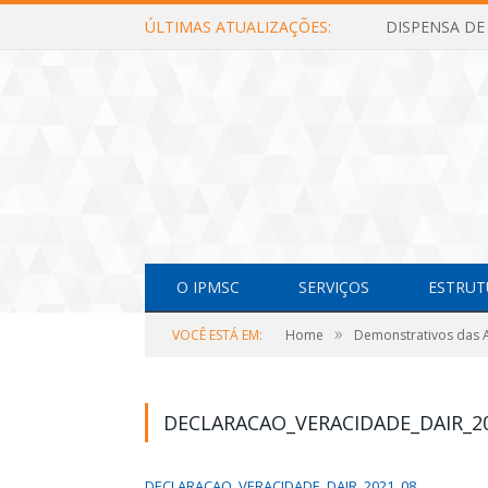
ÚLTIMAS ATUALIZAÇÕES:
O IPMSC
SERVIÇOS
ESTRUT
»
VOCÊ ESTÁ EM:
Home
Demonstrativos das A
DECLARACAO_VERACIDADE_DAIR_2
DECLARACAO_VERACIDADE_DAIR_2021_08