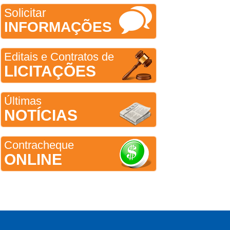
Solicitar
INFORMAÇÕES
Editais e Contratos de
LICITAÇÕES
Últimas
NOTÍCIAS
Contracheque
ONLINE