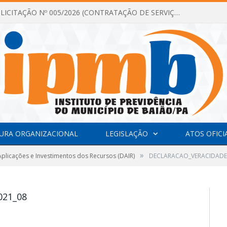
DISPENSA DE LICITAÇÃO Nº 005/2026 (CONTRATAÇÃO DE SERVIÇOS TÉCNICOS DE CONSULTORIA E ASSESSORIA EM LICITAÇÃO COM ANÁLISE E ACOMPANHAMENTO DE PROCESSOS LICITATÓRIOS PARA ATENDER AS NECESSIDADES DO INSTITUTO DE PREVIDÊNCIA DO MUNICÍPIO DE BAIÃO – IPMB)
URA ORGANIZACIONAL
LEGISLAÇÃO
ATOS OFICI
»
plicações e Investimentos dos Recursos (DAIR)
DECLARACAO_VERACIDADE_
021_08