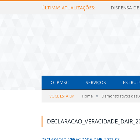
ÚLTIMAS ATUALIZAÇÕES:
O IPMSC
SERVIÇOS
ESTRUT
»
VOCÊ ESTÁ EM:
Home
Demonstrativos das A
DECLARACAO_VERACIDADE_DAIR_2
DECLARACAO_VERACIDADE_DAIR_2021_07