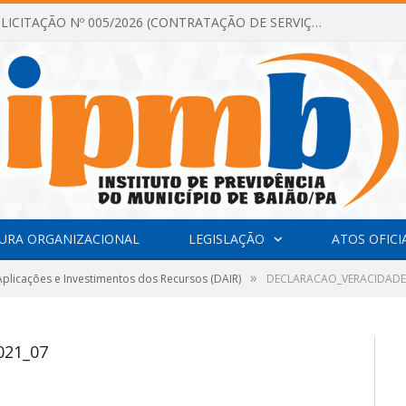
DISPENSA DE LICITAÇÃO Nº 005/2026 (CONTRATAÇÃO DE SERVIÇOS TÉCNICOS DE CONSULTORIA E ASSESSORIA EM LICITAÇÃO COM ANÁLISE E ACOMPANHAMENTO DE PROCESSOS LICITATÓRIOS PARA ATENDER AS NECESSIDADES DO INSTITUTO DE PREVIDÊNCIA DO MUNICÍPIO DE BAIÃO – IPMB)
URA ORGANIZACIONAL
LEGISLAÇÃO
ATOS OFICI
»
plicações e Investimentos dos Recursos (DAIR)
DECLARACAO_VERACIDADE_
021_07