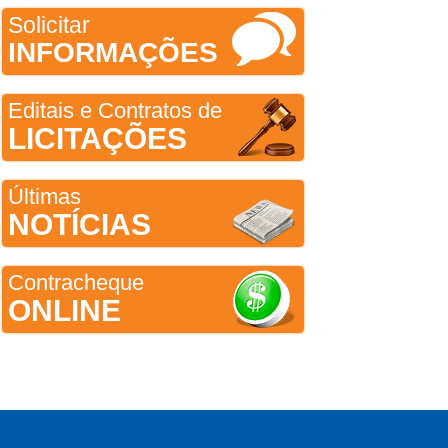
Solicitar
INFORMAÇÕES
Editais e Contratos de
LICITAÇÕES
Últimas
NOTÍCIAS
Contracheque
ONLINE