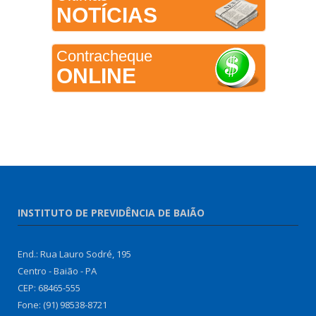
NOTÍCIAS
Contracheque
ONLINE
INSTITUTO DE PREVIDÊNCIA DE BAIÃO
End.: Rua Lauro Sodré, 195
Centro - Baião - PA
CEP: 68465-555
Fone: (91) 98538-8721