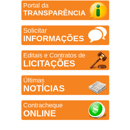
Portal da
TRANSPARÊNCIA
Solicitar
INFORMAÇÕES
Editais e Contratos de
LICITAÇÕES
Últimas
NOTÍCIAS
Contracheque
ONLINE