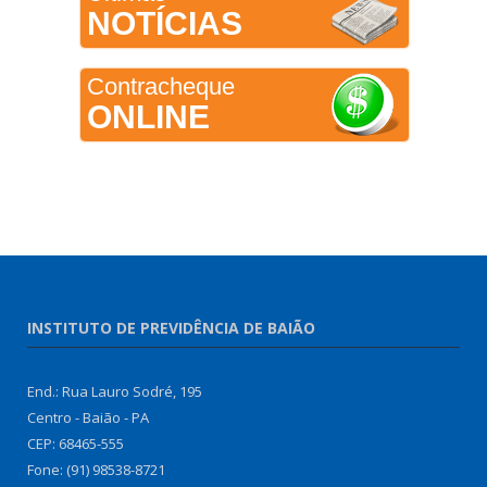
NOTÍCIAS
Contracheque
ONLINE
INSTITUTO DE PREVIDÊNCIA DE BAIÃO
End.: Rua Lauro Sodré, 195
Centro - Baião - PA
CEP: 68465-555
Fone: (91) 98538-8721