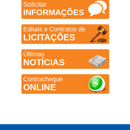
Solicitar
INFORMAÇÕES
Editais e Contratos de
LICITAÇÕES
Últimas
NOTÍCIAS
Contracheque
ONLINE