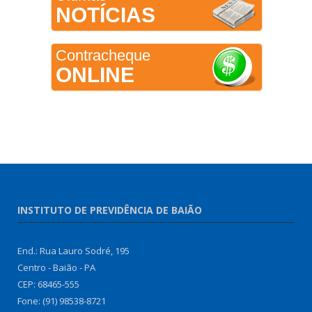
NOTÍCIAS
Contracheque
ONLINE
INSTITUTO DE PREVIDÊNCIA DE BAIÃO
End.: Rua Lauro Sodré, 195
Centro - Baião - PA
CEP: 68465-555
Fone: (91) 98538-8721