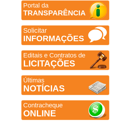
Portal da
TRANSPARÊNCIA
Solicitar
INFORMAÇÕES
Editais e Contratos de
LICITAÇÕES
Últimas
NOTÍCIAS
Contracheque
ONLINE