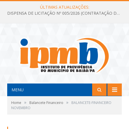
ÚLTIMAS ATUALIZAÇÕES:
DISPENSA DE LICITAÇÃO Nº 005/2026 (CONTRATAÇÃO DE SERVIÇOS TÉCNICOS DE CONSULTORIA E ASSESSORIA EM LICITAÇÃO COM ANÁLISE E ACOMPANHAMENTO DE PROCESSOS LICITATÓRIOS PARA ATENDER AS NECESSIDADES DO INSTITUTO DE PREVIDÊNCIA DO MUNICÍPIO DE BAIÃO – IPMB)
MENU
»
»
Home
Balancete Financeiro
BALANCETE-FINANCEIRO
NOVEMBRO