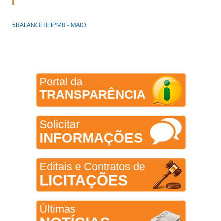
5BALANCETE IPMB - MAIO
Portal da
TRANSPARÊNCIA
Solicitar
INFORMAÇÕES
Editais e Contratos de
LICITAÇÕES
Últimas