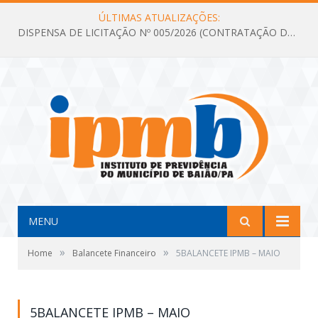
ÚLTIMAS ATUALIZAÇÕES:
DISPENSA DE LICITAÇÃO Nº 005/2026 (CONTRATAÇÃO DE SERVIÇOS TÉCNICOS DE CONSULTORIA E ASSESSORIA EM LICITAÇÃO COM ANÁLISE E ACOMPANHAMENTO DE PROCESSOS LICITATÓRIOS PARA ATENDER AS NECESSIDADES DO INSTITUTO DE PREVIDÊNCIA DO MUNICÍPIO DE BAIÃO – IPMB)
MENU
»
»
Home
Balancete Financeiro
5BALANCETE IPMB – MAIO
5BALANCETE IPMB – MAIO