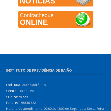
NOTÍCIAS
Contracheque
ONLINE
INSTITUTO DE PREVIDÊNCIA DE BAIÃO
End.: Rua Lauro Sodré, 195
Centro - Baião - PA
CEP: 68465-555
Fone: (91) 98538-8721
Horário de atendimento: 07:00 às 13:00 de Segunda a Sexta-Feira