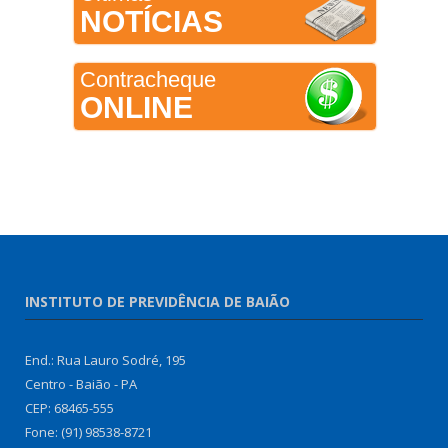
NOTÍCIAS
Contracheque
ONLINE
INSTITUTO DE PREVIDÊNCIA DE BAIÃO
End.: Rua Lauro Sodré, 195
Centro - Baião - PA
CEP: 68465-555
Fone: (91) 98538-8721