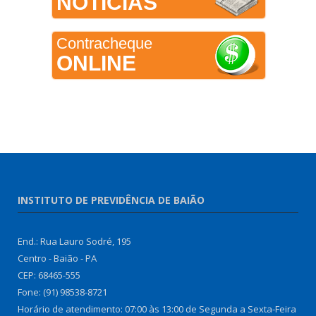
NOTÍCIAS
Contracheque
ONLINE
INSTITUTO DE PREVIDÊNCIA DE BAIÃO
End.: Rua Lauro Sodré, 195
Centro - Baião - PA
CEP: 68465-555
Fone: (91) 98538-8721
Horário de atendimento: 07:00 às 13:00 de Segunda a Sexta-Feira