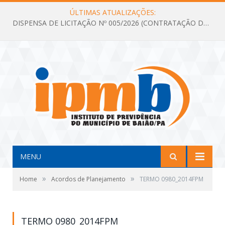
ÚLTIMAS ATUALIZAÇÕES:
DISPENSA DE LICITAÇÃO Nº 005/2026 (CONTRATAÇÃO DE SERVIÇOS TÉCNICOS DE CONSULTORIA E ASSESSORIA EM LICITAÇÃO COM ANÁLISE E ACOMPANHAMENTO DE PROCESSOS LICITATÓRIOS PARA ATENDER AS NECESSIDADES DO INSTITUTO DE PREVIDÊNCIA DO MUNICÍPIO DE BAIÃO – IPMB)
MENU
»
»
Home
Acordos de Planejamento
TERMO 0980_2014FPM
TERMO 0980_2014FPM